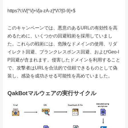
https?\:\/\/[^\/]+\/[a-zA-z]*\/\?[0-9]+$
このキャンペーンでは、悪意のあるURLの有効性を高
めるために、いくつかの回避戦術を採用していまし
た。これらの戦術には、危険なドメインの使用、リダ
イレクト回避、ブランクレスポンス回避、およびGeo-I
P回避が含まれます。
侵害した
ドメインを利用すること
で、攻撃者はURLを合法的で信頼できるものとして偽
装し、感染を成功させる可能性を高めていました。
QakBotマルウェアの実行サイクル