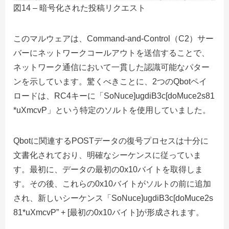
図14 – 暗号化された投稿リクエスト
このマルウェアは、Command-and-Control（C2）サー
バーにネットワークコールアウトを送信することで、
ネットワーク通信において一貫した認識可能なパター
ンを示しています。驚くべきことに、2つのQbotペイ
ロードは、RC4キーに「SoNuce]ugdiB3c[doMuce2s81
*uXmcvP」という特定のソルトを使用していました。
Qbotに関連するPOSTデータの復号プロセスは十分に
文書化されており、明確なシーケンスに従っていま
す。最初に、データの最初の0x10バイトを取得しま
す。その後、これらの0x10バイトがソルトの前に追加
され、新しいシーケンス「SoNuce]ugdiB3c[doMuce2s
81*uXmcvP” + [最初の0x10バイト]が形成されます。