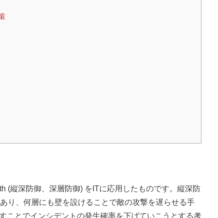
策
epth (縦深防御、深層防御) をITに応用したものです。縦深防
あり、何層にも壁を設けることで敵の攻撃を遅らせる手
施すことでインシデントの発生確率を下げていこうとする考