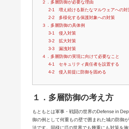
２．多層防御が必要な理由
2-1 増え続ける新たなマルウェアへの対
2-2 多様化する保護対象への対策
３．多層防御の具体例
3-1 侵入対策
3-2 拡大対策
3-3 漏洩対策
４．多層防御の実現に向けて必要なこと
4-1 セキュリティ責任者を設置する
4-2 侵入前提に防御を固める
１．多層防御の考え方
もともとは軍事・戦闘の世界のDefense in D
御の例として何重もの壁で囲まれた城の防御が
法です。同様にITの世界でも幾重にも対策を