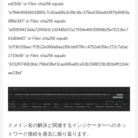
e4255b” or Files sha256 equals
“e784e95fb5b0188f0c7c82add9a3c89c5bc379eaf356a4d3876d9493a
986e343” or Files sha256 equals
“a95909413a9a72f69d3c102448d37a17659e46630999b25e7f213ec7
61db9e81” or Files sha256 equals
“b7f36159aec7f3512e00bfa8aa189cbb97f9cc4752a635bc272c7a5ac
1710e0b” or Files sha256 equals
“4332f0740b3b6c7f9b438ef3caa995a40ce53b3348033b381b4ff11b4c
ae23bd”
ドメイン名の解決と関連するインジケーターへのネッ
トワーク接続を過去に振り返ります。