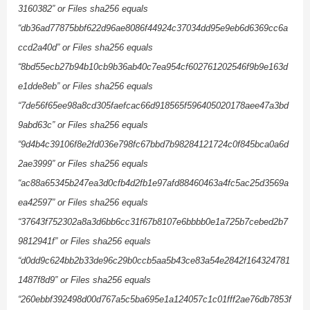
3160382” or Files sha256 equals
“db36ad77875bbf622d96ae8086f44924c37034dd95e9eb6d6369cc6a
ccd2a40d” or Files sha256 equals
“8bd55ecb27b94b10cb9b36ab40c7ea954cf602761202546f9b9e163d
e1dde8eb” or Files sha256 equals
“7de56f65ee98a8cd305faefcac66d918565f596405020178aee47a3bd
9abd63c” or Files sha256 equals
“9d4b4c39106f8e2fd036e798fc67bbd7b98284121724c0f845bca0a6d
2ae3999” or Files sha256 equals
“ac88a65345b247ea3d0cfb4d2fb1e97afd88460463a4fc5ac25d3569a
ea42597” or Files sha256 equals
“37643f752302a8a3d6bb6cc31f67b8107e6bbbb0e1a725b7cebed2b7
9812941f” or Files sha256 equals
“d0dd9c624bb2b33de96c29b0ccb5aa5b43ce83a54e2842f164324781
1487f8d9” or Files sha256 equals
“260ebbf392498d00d767a5c5ba695e1a124057c1c01fff2ae76db7853f