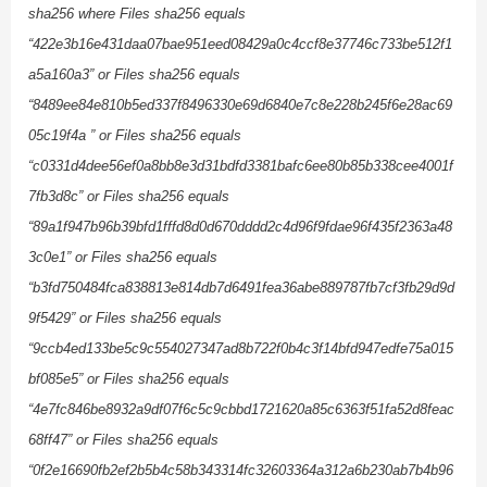
sha256 where Files sha256 equals
“422e3b16e431daa07bae951eed08429a0c4ccf8e37746c733be512f1
a5a160a3” or Files sha256 equals
“8489ee84e810b5ed337f8496330e69d6840e7c8e228b245f6e28ac69
05c19f4a ” or Files sha256 equals
“c0331d4dee56ef0a8bb8e3d31bdfd3381bafc6ee80b85b338cee4001f
7fb3d8c” or Files sha256 equals
“89a1f947b96b39bfd1fffd8d0d670dddd2c4d96f9fdae96f435f2363a48
3c0e1” or Files sha256 equals
“b3fd750484fca838813e814db7d6491fea36abe889787fb7cf3fb29d9d
9f5429” or Files sha256 equals
“9ccb4ed133be5c9c554027347ad8b722f0b4c3f14bfd947edfe75a015
bf085e5” or Files sha256 equals
“4e7fc846be8932a9df07f6c5c9cbbd1721620a85c6363f51fa52d8feac
68ff47” or Files sha256 equals
“0f2e16690fb2ef2b5b4c58b343314fc32603364a312a6b230ab7b4b96