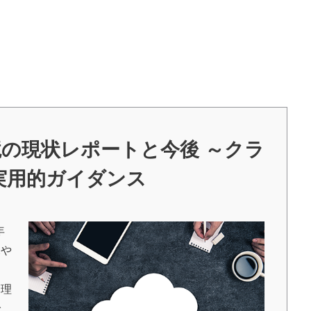
。
境の現状レポートと今後 ～クラ
実用的ガイダンス
年
況や
管理
で、