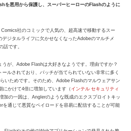
ashを悪用から保護し、スーパーヒーローのFlashのように
C Comics社のコミックで人気の、超高速で移動するスー
のデジタルライフに欠かせなくなったAdobeのマルチメ
hの話です。
うが、Adobe Flashは大好きなようです。理由ですか？
ストールされており、パッチが当てられていない非常に多く
ためです。そのため、Adobe Flashのマルウェアサン
四半期にかけて4倍に増加しています（
インテル セキュリティ
増加の一因は、Anglerのような既成のエクスプロイトキッ
layerを通じて悪質なペイロードを容易に配信することが可能
、Flashやその他のWebアプリケーションで発見された脆