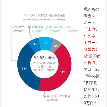
私たちの
調査レ
ポート、
「
上位5
つのネッ
トワーク
攻撃の分
析:犯罪者
の視点
」
では、20
15年の第
1四半期
に発生し
た約5,50
0万件の