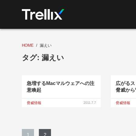
HOME
漏えい
タグ:
漏えい
急増するMacマルウェアへの注
広がるス
意喚起
脅威から
脅威情報
2011.7.7
脅威情報
1
2