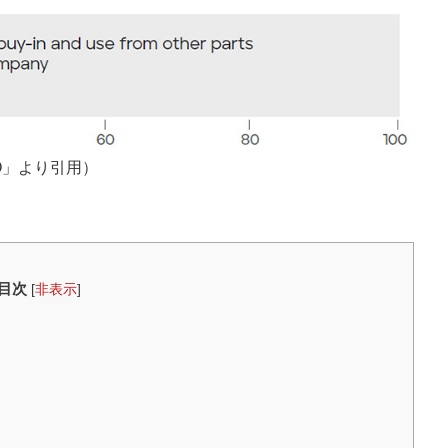
ISO」より引用）
目次
[
非表示
]