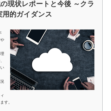
境の現状レポートと今後 ～クラ
実用的ガイダンス
年
況や
管理
で、
てい
状況
予
ティ
います。