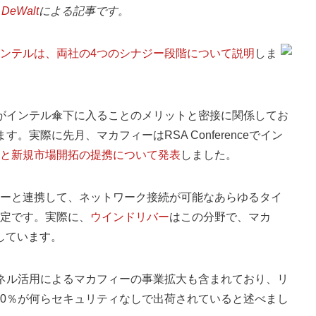
 DeWalt
による記事です。
ンテルは、両社の4つのシナジー段階について説明
しま
がインテル傘下に入ることのメリットと密接に関係してお
実際に先月、マカフィーはRSA Conferenceでイン
と新規市場開拓の提携について発表
しました。
ーと連携して、ネットワーク接続が可能なあらゆるタイ
定です。実際に、
ウインドリバー
はこの分野で、マカ
携しています。
ネル活用によるマカフィーの事業拡大も含まれており、リ
30％が何らセキュリティなしで出荷されていると述べまし