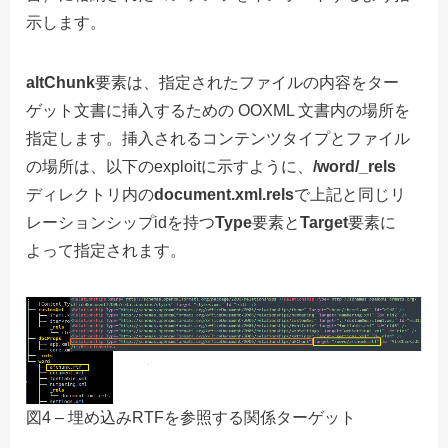
示します。
altChunk
要素は、指定されたファイルの内容をター
ゲット文書に挿入するための OOXML 文書内の場所を
指定します。挿入されるコンテンツタイプとファイル
の場所は、以下のexploitに示すように、
/word/_rels
ディレクトリ内の
document.xml.rels
で上記と同じリ
レーションシップidを持つ
Type
要素と
Target
要素に
よって指定されます。
図4 – 埋め込みRTFを参照する関係ターゲット