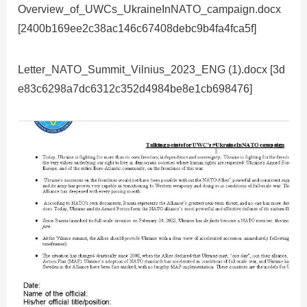
Overview_of_UWCs_UkraineInNATO_campaign.docx
[2400b169ee2c38ac146c67408debc9b4fa4fca5f]
Letter_NATO_Summit_Vilnius_2023_ENG (1).docx [3d
e83c6298a7dc6312c352d4984be8e1cb698476]