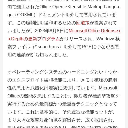
句で細工されたOffice Open eXtensible Markup Langua
ge（OOXML）ドキュメントを介して悪用されていま
す。この脆弱性を緩和するための
回避策
が提案されて
いましたが、2023年8月8日に
Microsoft Office Defense i
n Depthの更新プログラム
がリリースされ、Windows検
索ファイル（*.search-ms）を介してRCEにつながる悪
用の連鎖が断ち切られました。
オペレーティングシステムのハードニングといくつか
のエクスプロイト緩和機能により、メモリ破壊の脆弱
性の悪用と武器化は着実に減少しています。
Microsoft
Office
の機能を悪用することは、敵対者が標的型攻撃を
実行するための最前線かつ最重要テクニックとなって
います。これは基本的に、その豊富な機能セットが、
より大きな攻撃対象領域を露出させ、広く採用され、
悪用が容易であるためであり、最終的には有利な攻撃