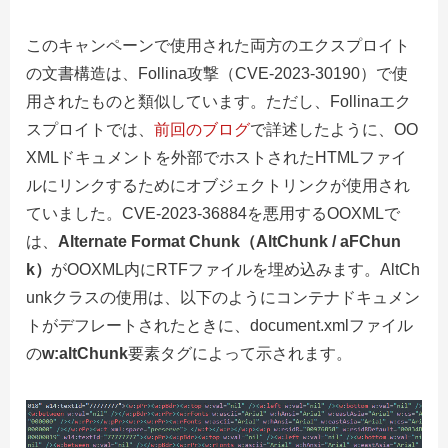
このキャンペーンで使用された両方のエクスプロイト
の文書構造は、Follina攻撃（CVE-2023-30190）で使
用されたものと類似しています。ただし、Follinaエク
スプロイトでは、
前回のブログ
で詳述したように、OO
XMLドキュメントを外部でホストされたHTMLファイ
ルにリンクするためにオブジェクトリンクが使用され
ていました。CVE-2023-36884を悪用するOOXMLで
は、
Alternate Format Chunk（AltChunk / aFChun
k）
がOOXML内にRTFファイルを埋め込みます。AltCh
unkクラスの使用は、以下のようにコンテナドキュメン
トがデフレートされたときに、document.xmlファイル
の
w:altChunk
要素タグによって示されます。