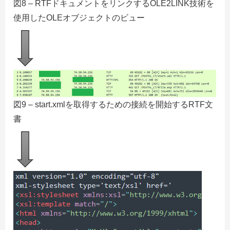
図8 – RTFドキュメントをリンクするOLE2LINK技術を
使用したOLEオブジェクトのビュー
図9 – start.xmlを取得するための接続を開始するRTF文
書