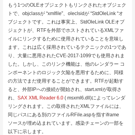
もう1つのOLEオブジェクトもリンクされたオブジェク
トで、objclassが “xmlfile”、oleclsidが “StdOleLink “オ
ブジェクトです。これは事実上、StdOleLink OLEオブ
ジェクトが、RTFを外部でホストされているXMLファ
イルにリンクするために使用されていることを意味し
ます。これは広く採用されているテクニックの1つであ
り、大量に悪用されたCVE-2017-1099でも使用されま
した。しかし、このリンク機能は、他のレンダラー コ
ンポーネントのロジック欠陥を悪用するために、同様
の方法でまだ使用することができます。RTFが起動す
ると、外部IPへの接続が開始され、start.xmlが取得さ
れ、
SAX XML Reader 6.0
( msxml6.dll)によってレンダ
リングされます。この取得されたXMLファイルには、
同じパスにある別のファイルRFile.aspを指すiframe
ソースが埋め込まれています。感染チェーンの一部を
以下に示します。