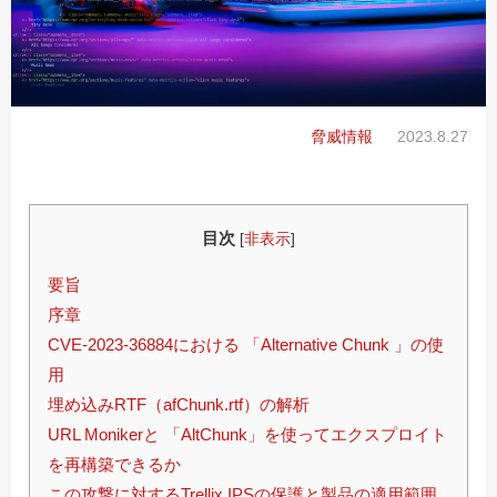
脅威情報
2023.8.27
目次
[
非表示
]
要旨
序章
CVE-2023-36884における 「Alternative Chunk 」の使
用
埋め込みRTF（afChunk.rtf）の解析
URL Monikerと 「AltChunk」を使ってエクスプロイト
を再構築できるか
この攻撃に対するTrellix IPSの保護と製品の適用範囲