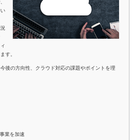
で、
てい
状況
予
ティ
います。
今後の方向性、クラウド対応の課題やポイントを理
で事業を加速