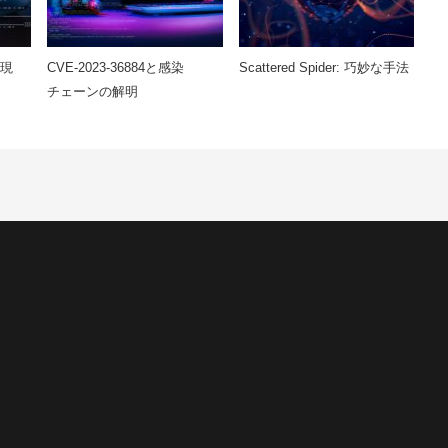
出現
CVE-2023-36884と感染
Scattered Spider: 巧妙な手法
チェーンの解明