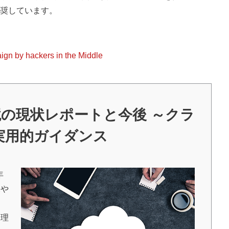
奨しています。
gn by hackers in the Middle
境の現状レポートと今後 ～クラ
実用的ガイダンス
年
況や
管理