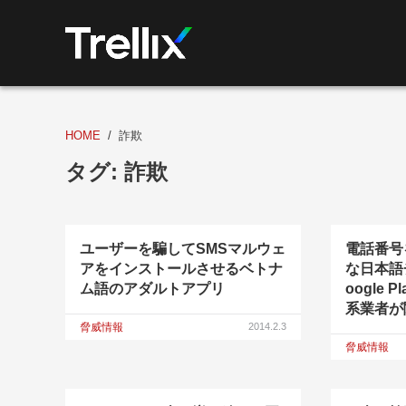
HOME
詐欺
タグ:
詐欺
ユーザーを騙してSMSマルウェ
電話番号
アをインストールさせるベトナ
な日本語
ム語のアダルトアプリ
oogle
系業者が
脅威情報
2014.2.3
脅威情報