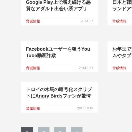
Google Play上で増え続ける悪
日本と韓
質なアダルト出会い系アプリ
ランドア
脅威情報
2013.6.7
脅威情報
Facebookユーザーを狙うYou
お年玉で
Tube動画詐欺
ムやタブ
脅威情報
2013.1.31
脅威情報
トロイの木馬の暗号化スクリプ
トにAngry Birdsファンが驚愕
脅威情報
2012.10.10