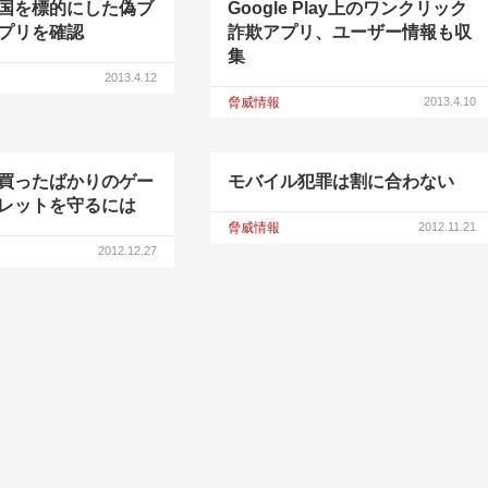
国を標的にした偽ブ
Google Play上のワンクリック
プリを確認
詐欺アプリ、ユーザー情報も収
集
2013.4.12
脅威情報
2013.4.10
買ったばかりのゲー
モバイル犯罪は割に合わない
レットを守るには
脅威情報
2012.11.21
2012.12.27