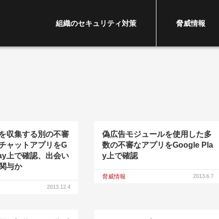
組織のセキュリティ対策
脅威情報
を収集する別の不審
偽広告モジュールを使用した多
チャットアプリをG
数の不審なアプリをGoogle Pla
 Play上で確認、出会い
y上で確認
関与か
脅威情報
2013.6.7
2013.12.4