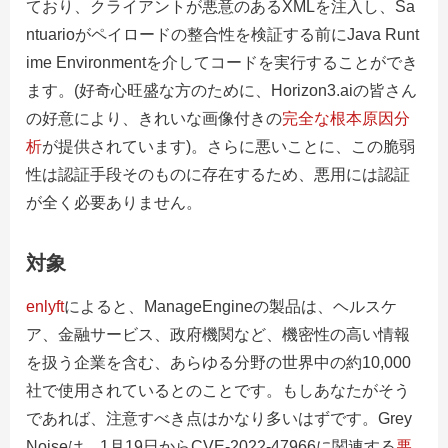
ており、クライアントが悪意のあるXMLを注入し、Sa
ntuarioがペイロードの整合性を検証する前にJava Runt
ime Environmentを介してコードを実行することができ
ます。(好奇心旺盛な方のために、Horizon3.aiの皆さん
の好意により、きれいな画像付きの
完全な根本原因分
析
が提供されています)。さらに悪いことに、この脆弱
性は認証手段そのものに存在するため、悪用には認証
が全く必要ありません。
対象
enlyft
によると、ManageEngineの製品は、ヘルスケ
ア、金融サービス、政府機関など、機密性の高い情報
を扱う企業を含む、あらゆる分野の世界中の約10,000
社で使用されているとのことです。もしあなたがそう
であれば、注意すべき点はかなり多いはずです。Grey
Noiseは、1月19日からCVE-2022-47966に関連する
悪