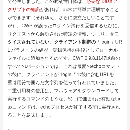
で発生しました。この脆弱性自体は、
必要な Bash ス
クリプトの知識
があれば、非常に簡単に理解すること
ができます（それゆえ、さらに腹立たしいことです
が）。CWP が誤ったログイン試行を受信するたびに、
リクエストから解析された特定の情報、つまり、
サニ
タイズされていない
、
クライアント制御の
「login」UR
L パラメータの値が、記録保持の手段としてローカル
ファイルに追加されるのです。CWP 0.9.8.1147以前の
すべてのバージョンでは、これは最愛のechoコマンド
の後に、クライアントが “login=” の後に含むURLを二
重引用符で囲んだ文字列を使って行われていました。
二重引用符の使用は、マルウェアをダウンロードして
実行するコマンドのような、$(…)で囲まれた有効なLin
uxコマンドは、echoプロセスが終了する前に実行され
ることを意味します。