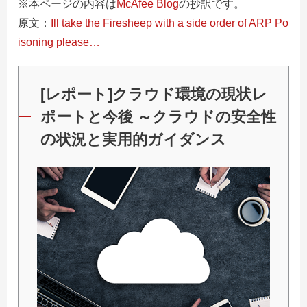
※本ページの内容は
McAfee Blog
の抄訳です。
原文：
Ill take the Firesheep with a side order of ARP Po
isoning please…
[レポート]クラウド環境の現状レ
ポートと今後 ～クラウドの安全性
の状況と実用的ガイダンス