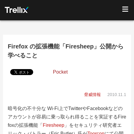
Firefox の拡張機能「Firesheep」公開から
学べること
Pocket
脅威情報
2010.11.1
暗号化の不十分な Wi-Fi上でTwitterやFacebookなどの
アカウントが容易に乗っ取られ得ることを実証するFire
foxの拡張機能「
Firesheep
」をセキュリティ研究者エ
リック・バトラー（Eric Butler）氏が
Toorcon
にて公開