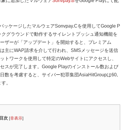
対象に追加したマルウェア
Sonvpay.B
を
Google Play
にて配
ッケージしたマルウェアSonvpay.Cを使用して
Google P
ックグラウンドで動作するサイレントプッシュ通知機能を
ーザーが「アップデート」を開始すると、プレミアム
は主にWAP請求を介して行われ、SMSメッセージを送信
ットワークを使用して特定のWebサイトにアクセスし、
が完了します。Google Playのインストール数および
日数を考慮すると、サイバー犯罪集団
AsiaHitGroup
は60,
ます。
目次
[
非表示
]