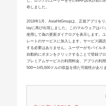
し、ロシアのユーザーをその
WAP
請求詐欺の
布しました。
2018年1月、
AsiaHitGroup
は、正規アプリをリパ
lay
に再び出現しました。このマルウェアはバ
使用して偽の更新ダイアログを表示します。ユ
レートのサービスに加入します。サービス購読
する必要はありません。ユーザーがモバイルネ
自動的にボタンをクリックすることで登録プロセス
プレミアムサービスの利用料金、アプリの利用
500〜145,000ドルの収益を得た可能性があり