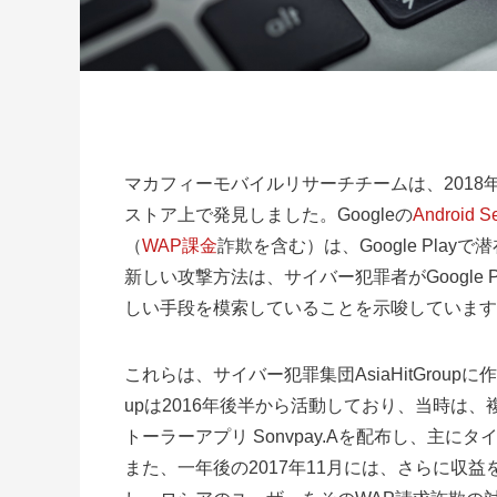
マカフィーモバイルリサーチチームは、2018年に
ストア上で発見しました。Googleの
Android S
（
WAP課金
詐欺を含む）は、Google Pl
新しい攻撃方法は、サイバー犯罪者がGoogle
しい手段を模索していることを示唆しています
これらは、サイバー犯罪集団AsiaHitGroup
upは2016年後半から活動しており、当時は
トーラーアプリ Sonvpay.Aを配布し、主
また、一年後の2017年11月には、さらに収益