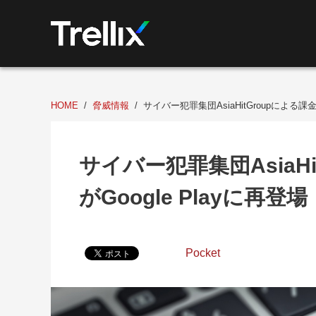
HOME
脅威情報
サイバー犯罪集団AsiaHitGroupによる課金
サイバー犯罪集団AsiaH
がGoogle Playに再登場
Pocket