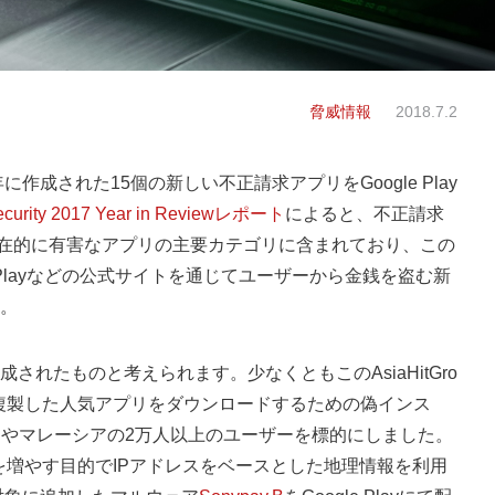
脅威情報
2018.7.2
作成された15個の新しい不正請求アプリをGoogle Play
ecurity 2017 Year in Reviewレポート
によると、不正請求
ayで潜在的に有害なアプリの主要カテゴリに含まれており、この
 Playなどの公式サイトを通じてユーザーから金銭を盗む新
。
に作成されたものと考えられます。少なくともこのAsiaHitGro
、複製した人気アプリをダウンロードするための偽インス
にタイやマレーシアの2万人以上のユーザーを標的にしました。
を増やす目的で
IP
アドレスをベースとした地理情報を利用