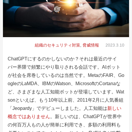
組織のセキュリティ対策
,
脅威情報
2023.3.10
ChatGPTにするのかしないのか？それは最近のサイ
バー界隈で頻繁にやり取りされる会話です。AIボット
が社会を席巻しているのは当然です。MetaのFAIR、Go
ogleのLaMDA、IBMのWatson、MicrosoftのCortanaな
ど、さまざまな人工知能ボットが登場しています。Wat
sonといえば、もう10年以上前、2011年2月に人気番組
「Jeopardy」でデビューしました。人工知能は
新しい
概念ではありません
。新しいのは、ChatGPTが世界中
の何百万人もの人が簡単に利用でき、多額の利用料も