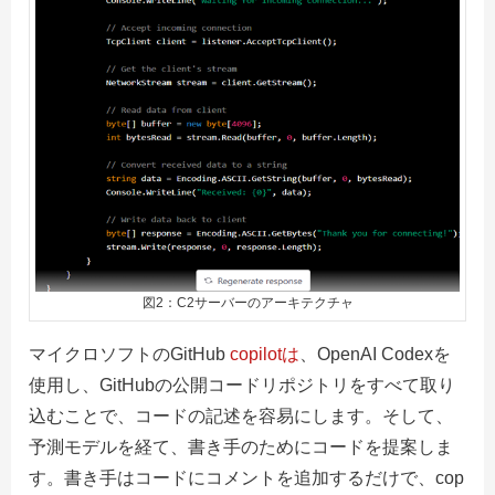
図2：C2サーバーのアーキテクチャ
マイクロソフトのGitHub
copilotは
、OpenAI Codexを
使用し、GitHubの公開コードリポジトリをすべて取り
込むことで、コードの記述を容易にします。そして、
予測モデルを経て、書き手のためにコードを提案しま
す。書き手はコードにコメントを追加するだけで、cop