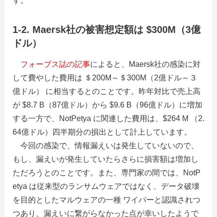
す。
1-2. Maersk社の被害想定額は $300M（3億
ドル）
フォーブス誌の記事
によると、Maersk社の感染に対
して費やした費用は ＄200M～＄300M（
2
億ドル～３
億ドル） に相当するとのことです。昨年対比で売上高
が $8.7 B（
87
億ドル）から $9.6 B（
96
億ドル）に増加
する一方で、NotPetya に関連した費用は、$264 M （
2.
64
億ドル）四半期分の損出として計上しています。
今回の感染で、情報漏えいは発生していないので、
もし、漏えいが発生していたらさらに損害額は増加し
ただろうとのことです。また、専門家の間では、NotP
etya は従来型のランサムウェアではなく、データ破壊
を目的としたマルウェアの一種 ワイパーと認識されつ
つあり、漏えいに繋がらなかった点が幸いしたようで