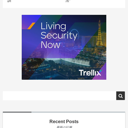
訓
法*
Recent Posts