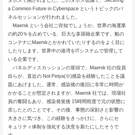
ダボスで開かれました。このダボス会議で、Securing
a Common Future in Cyberspace というトピックのパ
ネルセッションが行われました。
Maersk という会社ご存知でしょうか。世界の海運業
の約20％を占めている、巨大な多国籍企業です。船の
コンテナにMaerskとかかれていたりするのをよく目に
したりします。世界中の港湾をITシステムで管理して
いる企業です。
パネルディスカッションの冒頭で、Maersk 社の役員
自らが、直近の Not Petya(※)感染を経験したことを議
題にあげました。通常、感染後の復旧に非常に時間が
かかることが想定されますが、Maersk 社では、現場社
員の奮闘もあり、感染発覚後 15時間程度で元の状態に
戻したとのことです。その後、事態の深刻さと影響の
大きさに気づき、この経験をきっかけに、さらにセ
キュリティ体制を強化する決意を新たにしたそうで