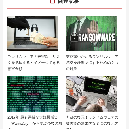
関連記事
ランサムウェアの被害額、リス
突然襲いかかるランサムウェア
クを把握するとイメージできる
感染を鉄壁防御するための２つ
被害金額
の対策
2017年 最も悪質な大規模感染
奇跡の復元！ランサムウェアの
「WannaCry」から学ぶ今後の教
被害後の効果的な３つの復元方