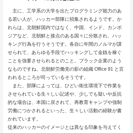
主に、工学系の大学を出たプログラミング能力のあ
る若い人が、ハッカー部隊に招集されるようです。か
れらは、北朝鮮国内ではなく、中国、インド、カンボ
ジアなど、北朝鮮と接点のある国々に分散され、ハッ
キング行為を行うそうです。各自に年間のノルマが課
せられて、あらゆる手段でハッキングして金銭を稼ぐ
ことを強要させられるとのこと。ブラック企業のよう
なものですね。北朝鮮労働党の影の組織 Office 91 と言
われるところが司っているそうです。
また、部隊によっては、ひどい衛生環境下で作業を
させられている生々しい記述や、少しでも疑いや反抗
的な場合は、本国に戻されて、再教育キャンプや強制
労働につかされるといった、生々しい活動の経験が書
かれています。
従来のハッカーのイメージとは異なる印象を与えてく