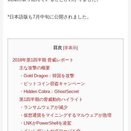
*日本語版も7月中旬に公開されました。
目次
[
非表示
]
2018年第1四半期 脅威レポート
主な攻撃の概要
・Gold Dragon：韓国を攻撃
・ビットコイン窃盗キャンペーン
・Hidden Cobra：GhostSecret
第1四半期の脅威動向ハイライト
・ランサムウェアが減少
・仮想通貨をマイニングするマルウェアが急増
・LNKがPowerShellを凌駕
・インシデントがグローバル化