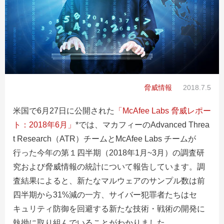
脅威情報
2018.7.5
米国で6月27日に公開された
「McAfee Labs 脅威レポー
ト：2018年6月」
*では、マカフィーのAdvanced Threa
t Research（ATR）チームとMcAfee Labs チームが
行った今年の第１四半期（2018年1月~3月）の調査研
究および脅威情報の統計について報告しています。調
査結果によると、新たなマルウェアのサンプル数は前
四半期から31%減の一方、サイバー犯罪者たちはセ
キュリティ防御を回避する新たな技術・戦術の開発に
執拗に取り組んでいることがわかりました。