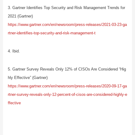
3. Gartner Identifies Top Security and Risk Management Trends for
2021 (Gartner)
https://www.gartner.com/en/newsroom/press-releases/2021-03-23-ga
rtner-identifies-top-security-and-risk-management-t
4. Ibid.
5. Gartner Survey Reveals Only 12% of CISOs Are Considered “Hig
hly Effective” (Gartner)
https://www.gartner.com/en/newsroom/press-releases/2020-09-17-ga
rtner-survey-reveals-only-12-percent-of-cisos-are-considered-highly-e
ffective