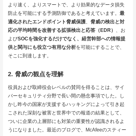
より速く、よりスマートで、より効果的なデータ損失
防止を可能にする予測防御であると考えています。
最
適化されたエンドポイント脅威保護
、
脅威の検出と対
応の平均時間を改善する拡張検出と応答（EDR）
、お
よび
SOCを強化するだけでなく、経営幹部への情報提
供と関与にも役立つ有用な分析
を可能にすることで、
そこに到達します。
2.
脅威の観点を理解
役員および取締役会レベルの賛同を得ることは、サイ
バーセキュリティ分野で長い間の懸念事項でした。し
かし昨今の国家が支援するハッキングによって引き起
こされた深刻な被害と世界中での報道の結果として、
ついに企業の上層部にも対策の重要性が認識されるよ
うになりました。最近のブログで、McAfeeのスティー