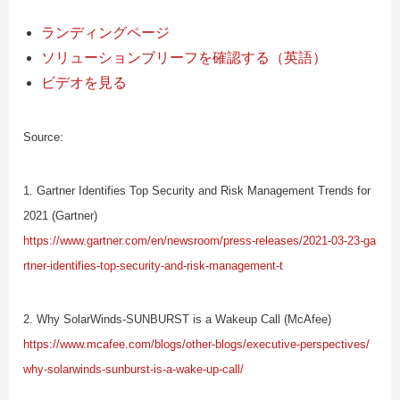
ランディングページ
ソリューションブリーフを確認する（英語）
ビデオを見る
Source:
1. Gartner Identifies Top Security and Risk Management Trends for
2021 (Gartner)
https://www.gartner.com/en/newsroom/press-releases/2021-03-23-ga
rtner-identifies-top-security-and-risk-management-t
2. Why SolarWinds-SUNBURST is a Wakeup Call (McAfee)
https://www.mcafee.com/blogs/other-blogs/executive-perspectives/
why-solarwinds-sunburst-is-a-wake-up-call/