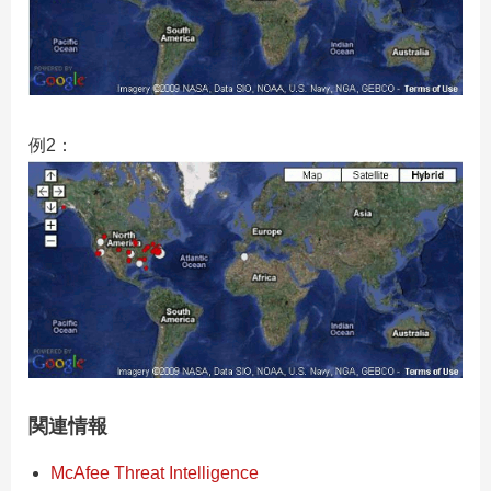
例2：
関連情報
McAfee Threat Intelligence