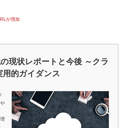
URLが増加
境の現状レポートと今後 ～クラ
実用的ガイダンス
年
況や
管理
で、