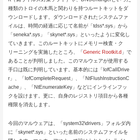
種類のトロイの木馬と関わりを持つルートキットをダ
ウンロードします。ダウンロードされたシステムファ
イルは、時間の経過に応じて名前が「tdss*.sys」から
「seneka*.sys」「skynet*.sys」といったように変化し
ていきます。このルートキットにメモリー検査・ク
リーニングを実施したところ、「
Generic Rootkit.d
」で
あることが判明しました。このマルウェアが使用する
手口は既に判明しています。基本的には「IofCallDrive
r」、「IofCompleteRequest」、「NtFlushInstructionC
ache」、「NtEnumerateKey」などにインラインフッ
クを設けます。更に、自身のレジストリ項目から各種
権限を消去します。
今回のマルウェアは、「system32\drivers」フォルダ内
に「skynet*.sys」といった名前のシステムファイルを