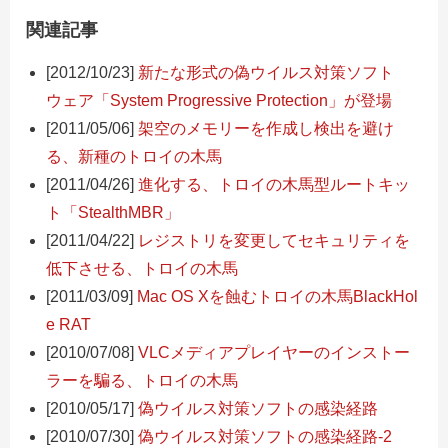
関連記事
[2012/10/23]
新たな形式の偽ウイルス対策ソフト
ウェア「System Progressive Protection」が登場
[2011/05/06]
架空のメモリーを作成し検出を避け
る、新種のトロイの木馬
[2011/04/26]
進化する、トロイの木馬型ルートキッ
ト「StealthMBR」
[2011/04/22]
レジストリを変更してセキュリティを
低下させる、トロイの木馬
[2011/03/09]
Mac OS Xを蝕むトロイの木馬BlackHol
e RAT
[2010/07/08]
VLCメディアプレイヤーのインストー
ラーを騙る、トロイの木馬
[2010/05/17]
偽ウイルス対策ソフトの感染経路
[2010/07/30]
偽ウイルス対策ソフトの感染経路-2