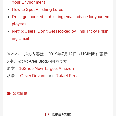
Your Environment
How to Spot Phishing Lures
Don’t get hooked – phishing email advice for your em
ployees
Netflix Users: Don’t Get Hooked by This Tricky Phish
ing Email
※本ページの内容は、2019年7月12日（US時間）更新
の以下のMcAfee Blogの内容です。
原文：
16Shop Now Targets Amazon
著者：
Oliver Devane
and
Rafael Pena
脅威情報
関連記事