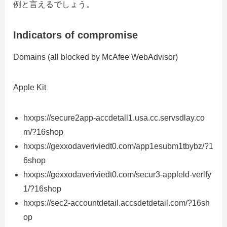
例と言えるでしょう。
Indicators of compromise
Domains (all blocked by McAfee WebAdvisor)
Apple Kit
hxxps://secure2app-accdetall1.usa.cc.servsdlay.co
m/?16shop
hxxps://gexxodaveriviedt0.com/app1esubm1tbybz/?1
6shop
hxxps://gexxodaveriviedt0.com/secur3-appleld-verlfy
1/?16shop
hxxps://sec2-accountdetail.accsdetdetail.com/?16sh
op