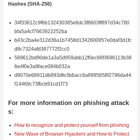
Hashes (SHA-256)
34f33612c9f6b132430385e6dc3f8603ff897d34c780
bfa5a4cf7663922252ba
b43c2ba4e312d36a1b7458d1342600957e0daf3d1fc
d8c7324afd387772f2cc0
569612bd90de1a3a5d959abb12f0ec66f3696113b38
6e4f0e3a9face084b032a
d9070e68911db893dfe3b6acc8a8995658f2796da44
f14469c73fbcb91cd1f73
For more information on phishing attack
s:
How to recognize and protect yourself from phishing
New Wave of Browser Hijackers and How to Protect