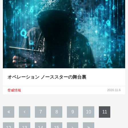
オペレーション ノーススターの舞台裏
脅威情報
2020.11.6
7
8
9
10
11
12
13
14
15