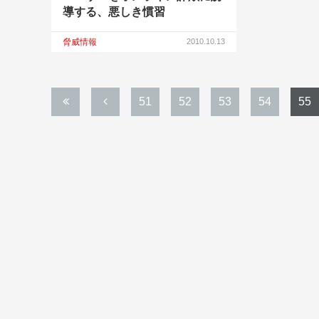
導する、悪しき慣習
脅威情報
2010.10.13
51
52
53
54
55