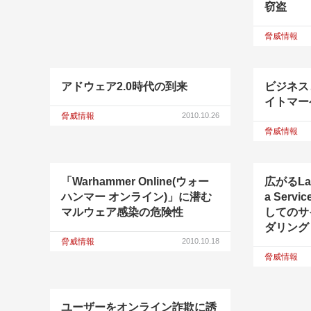
窃盗
脅威情報
アドウェア2.0時代の到来
ビジネス
イトマー
脅威情報
2010.10.26
脅威情報
「Warhammer Online(ウォー
広がるLaaS
ハンマー オンライン)」に潜む
a Serv
マルウェア感染の危険性
してのサ
ダリング
脅威情報
2010.10.18
脅威情報
ユーザーをオンライン詐欺に誘