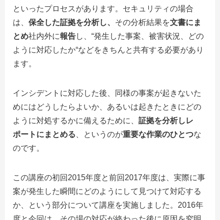
といったプロセスがあります。セキュリティの場合
は、
保全した証拠を分析し、
その分析結果を
文書にま
とめ
社内外に
報告
し、“発生した事案、被害状況、どの
ように対応したか“などをきちんと共有する必要があり
ます。
インシデントに対応した後、同様の事案が起きないた
めにはどうしたらよいか、あるいは起きたときにどの
ように対処するかに備えるために、
証拠を分析しレ
ポートにまとめる
、というのが
重要な作業のひとつ
な
のです。
この講座の初回
2015
年度と前回
2017
年度は、実際に事
案が発生した瞬間にどのようにして見つけて対応する
か、という部分について講座を実施しました。2016年
度と今回は、その場の対応が終わった後に原因を究明