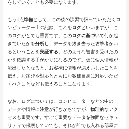
をしていくことも必要になります。
もう1点
準備
として、この後の演習で扱っていただくコ
ンピューター上の記録、これを
ログ
といいますが、こ
のログがとても重要です。この
ログに基づいて
何が起
きていたかを
分析し
、データを抜き去った攻撃者がい
るということを
実証する
、どのような被害を受けたの
かを確認する手がかりになるのです。仮に個人情報が
流出したとなると、お客様に情報が漏えいしたことを
伝え、お詫びや対応とともにお客様自身に対応いただ
くべきことなども伝えることになります。
なお、ログについては、コンピューターなどの中の
データや情報に注意が行きがちですが、
物理的
なアク
セスも重要です。すごく重要なデータを強固なセキュ
リティで保護していても、それが誰でも入れる部屋に