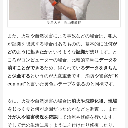
明星大学 丸山准教授
また、火災や自然災害による事故などの場合は、犯人
が証拠を隠滅する場合はあるものの、基本的には
何が
どのように起きたか
というような
証拠
が残ります。と
ころがコンピューターの場合、比較的簡単に
データを
消すことができる
ため、得られている
データをきちん
と保全する
というのが大変重要です。消防や警察が
“K
eep out”
と書いた黄色いテープを張るのと同様です。
次に、火災や自然災害の場合は
消火や沈静化後、現場
をじっくりと
何が原因だったのかなどを調査し、また
けが人や被害状況を確認
して治療や修繕を行います。
そして元の生活に戻すように片付けたり修復したり、