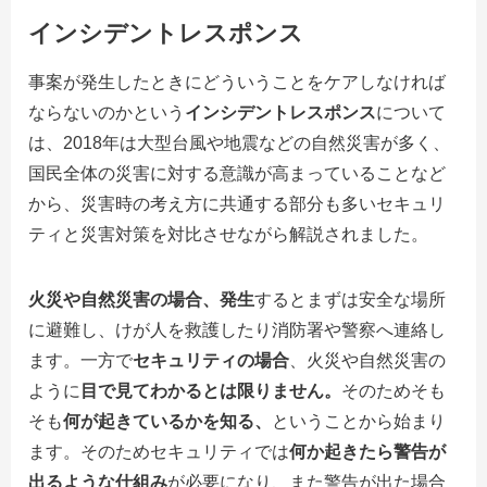
インシデントレスポンス
事案が発生したときにどういうことをケアしなければ
ならないのかという
インシデントレスポンス
について
は、
2018
年は大型台風や地震などの自然災害が多く、
国民全体の災害に対する意識が高まっていることなど
から、災害時の考え方に共通する部分も多いセキュリ
ティと災害対策を対比させながら解説されました。
火災や自然災害の場合、発生
するとまずは安全な場所
に避難し、けが人を救護したり消防署や警察へ連絡し
ます。一方で
セキュリティの場合
、火災や自然災害の
ように
目で見てわかるとは限りません。
そのためそも
そも
何が起きているかを知る、
ということから始まり
ます。そのためセキュリティでは
何か起きたら警告が
出るような仕組み
が必要になり、また警告が出た場合