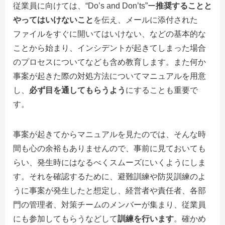
従業員に向けては、“
Do’s and Don’ts
”ー
推奨することと
やってはいけないこと
を伝え、メールに添付された
ファイルをすぐに開いてはいけない、などの基本的な
ことから始まり、インシデントが起きてしまった場合
のプロセスについてなども含め教育します。また何か
事案が起きた際の対処方法についてマニュアルを用意
し、
必ず目を通してもらうよう
にすることも重要で
す。
事案が起きてからマニュアルを見たのでは、そんな時
間も心の余裕もありませんので、事前に見ておいても
らい、発生時にはなるべくスムーズにいくようにしま
す。それを確認するために、避難訓練や防災訓練のよ
うに事案が発生したと想定し、経営者や責任者、各部
門の管理者、対策チームのメンバーが集まり、従業員
にも参加してもらうなどして
訓練を行います
。確かめ