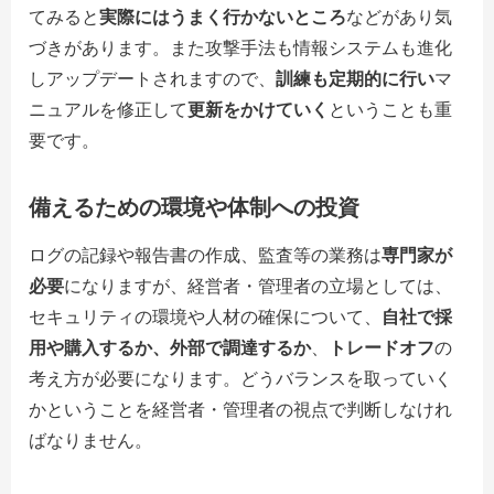
てみると
実際にはうまく行かないところ
などがあり気
づきがあります。また攻撃手法も情報システムも進化
しアップデートされますので、
訓練も定期的に行い
マ
ニュアルを修正して
更新をかけていく
ということも重
要です。
備えるための環境や体制への投資
ログの記録や報告書の作成、監査等の業務は
専門家が
必要
になりますが、経営者・管理者の立場としては、
セキュリティの環境や人材の確保について、
自社で採
用や購入するか、外部で調達するか
、
トレードオフ
の
考え方が必要になります。どうバランスを取っていく
かということを経営者・管理者の視点で判断しなけれ
ばなりません。