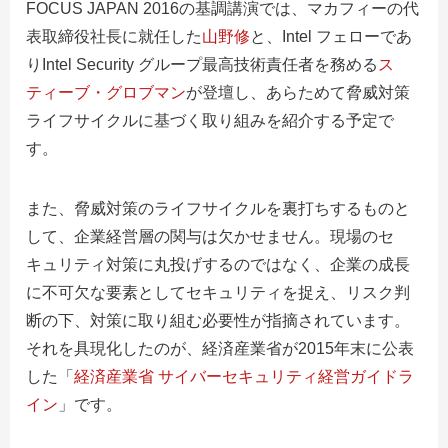
FOCUS JAPAN 2016の基調講演では、マカフィーの代
表取締役社長に就任した
山野修
と、Intel フェローであ
りIntel Security グループ最高技術責任者を務める
ス
ティーブ・グロブマン
が登壇し、あらためて脅威対策
ライフサイクルに基づく取り組みを紹介する予定で
す。
また、脅威対策のライフサイクルを裏打ちするものと
して、企業経営層の関与は欠かせません。現場のセ
キュリティ対策に丸投げするのではなく、企業の成長
に不可欠な要素としてセキュリティを捉え、リスク判
断の下、対策に取り組む必要性が指摘されています。
それを具現化したのが、経済産業省が2015年末に公表
した「
経済産業省 サイバーセキュリティ経営ガイドラ
イン
」です。