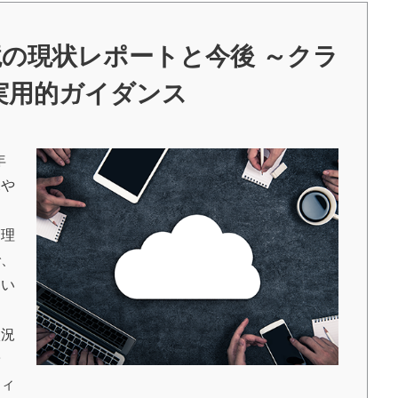
境の現状レポートと今後 ～クラ
実用的ガイダンス
年
況や
管理
で、
てい
状況
予
ティ