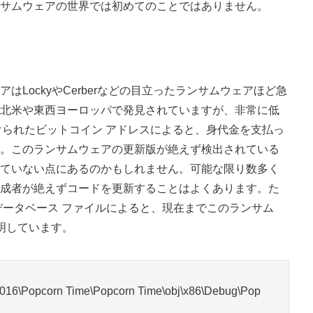
サムウェアの世界では初めてのことではありません。
LockyやCerberなどの目立ったランサムウェアほど急
北米や東西ヨーロッパで発見されていますが、非常に低
関連付けられたビットコイン アドレスによると、身代金を支払っ
。このランサムウェアの更新版が絶えず検出されている
ていない点にあるのかもしれません。可能な限り数多く
成者が絶えずコードを更新することはよくあります。た
データベース ファイルによると、現在までこのランサム
明しています。
016\Popcorn Time\Popcorn Time\obj\x86\Debug\Pop