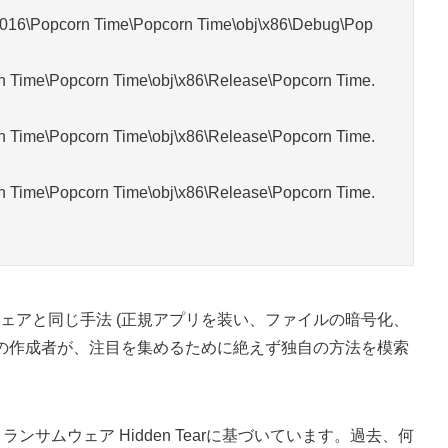
016\Popcorn Time\Popcorn Time\obj\x86\Debug\Pop
 Time\Popcorn Time\obj\x86\Release\Popcorn Time.
 Time\Popcorn Time\obj\x86\Release\Popcorn Time.
 Time\Popcorn Time\obj\x86\Release\Popcorn Time.
ェアと同じ手法 (正規アプリを装い、ファイルの暗号化、
アの作成者が、注目を集めるために絶えず独自の方法を模索
」ランサムウェア Hidden Tearに基づいています。過去、何