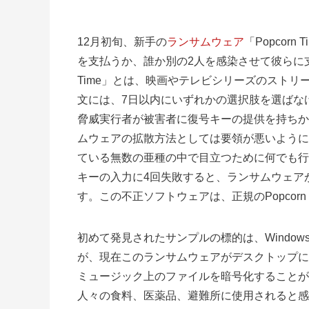
12月初旬、新手の
ランサムウェア
「Popco
を支払うか、誰か別の2人を感染させて彼らに支
Time」とは、映画やテレビシリーズのスト
文には、7日以内にいずれかの選択肢を選ばな
脅威実行者が被害者に復号キーの提供を持ちか
ムウェアの拡散方法としては要領が悪いように
ている無数の亜種の中で目立つために何でも行
キーの入力に4回失敗すると、ランサムウェア
す。この不正ソフトウェアは、正規のPopcor
初めて発見されたサンプルの標的は、Windo
が、現在このランサムウェアがデスクトップに
ミュージック上のファイルを暗号化することが
人々の食料、医薬品、避難所に使用されると感