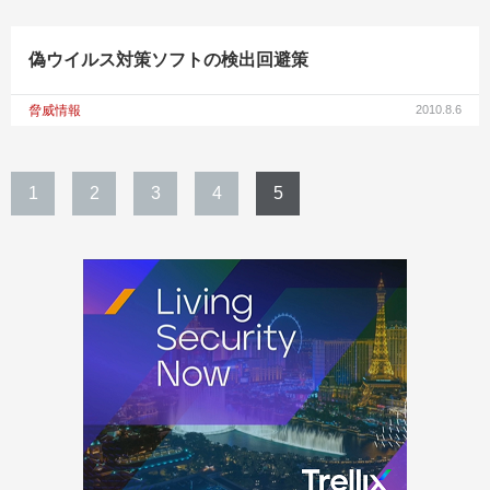
偽ウイルス対策ソフトの検出回避策
脅威情報
2010.8.6
1
2
3
4
5