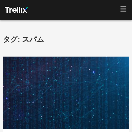
タグ:
スパム