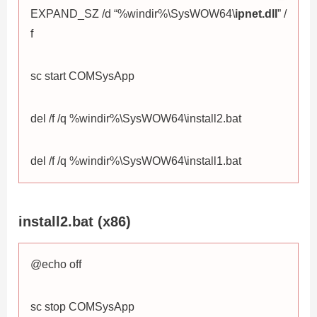
EXPAND_SZ /d “%windir%\SysWOW64\
ipnet.dll
” /
f
sc start COMSysApp
del /f /q %windir%\SysWOW64\install2.bat
del /f /q %windir%\SysWOW64\install1.bat
install2.bat (x86)
@echo off
sc stop COMSysApp