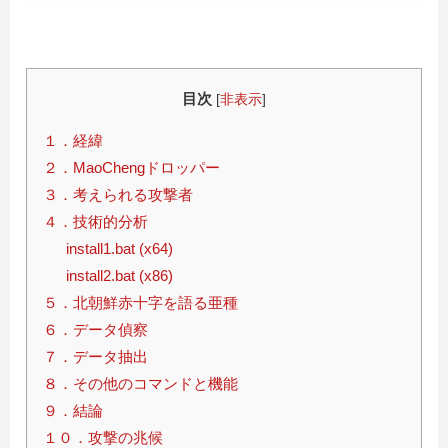
目次
[
非表示
]
１．経緯
２．MaoChengドロッパー
３．考えられる攻撃者
４．技術的分析
install1.bat (x64)
install2.bat (x86)
５．北朝鮮赤十字を語る亜種
６．データ偵察
７．データ抽出
８．その他のコマンドと機能
９．結論
１０．攻撃の兆候