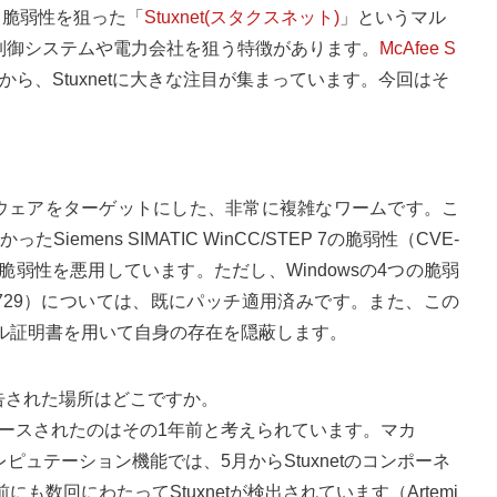
る脆弱性を狙った「
Stuxnet(スタクスネット)
」というマル
は、制御システムや電力会社を狙う特徴があります。
McAfee S
ら、Stuxnetに大きな注目が集まっています。今回はそ
。
ソフトウェアをターゲットにした、非常に複雑なワームです。こ
mens SIMATIC WinCC/STEP 7の脆弱性（CVE-
wsの4つの脆弱性を悪用しています。ただし、Windowsの4つの脆弱
2010-2729）については、既にパッチ適用済みです。また、この
ル証明書を用いて自身の存在を隠蔽します。
告された場所はどこですか。
ースされたのはその1年前と考えられています。マカ
eのファイルレピュテーション機能では、5月からStuxnetのコンポーネ
数回にわたってStuxnetが検出されています（Artemi