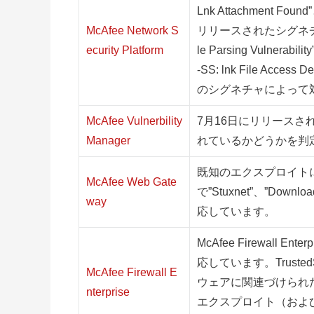
Lnk Attachment
McAfee Network S
リリースされたシグネチャセット
ecurity Platform
le Parsing Vulnerabi
-SS: lnk File A
のシグネチャによって
McAfee Vulnerbility
7月16日にリリースさ
Manager
れているかどうかを判
既知のエクスプロイトについて
McAfee Web Gate
で”Stuxnet”、”Downlo
way
応しています。
McAfee Firewall Enter
応しています。Trust
McAfee Firewall E
ウェアに関連づけられ
nterprise
エクスプロイト（およびマル