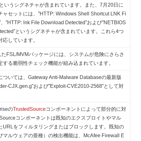
 Found”というシグネチャが含まれています。また、7月20日に
には、”HTTP: Windows Shell Shortcut LNK Fi
lity”、”HTTP: lnk File Download Detected”および”NETBIOS
ccess Detected”というシグネチャが含まれています。これら4つ
対応しています。
れたFSL/MVMパッケージには、システムが危険にさらさ
定する脆弱性チェック機能が組み込まれています。
は、Gateway Anti-Malware Databaseの最新版
ader-CJX.gen.g”および”Exploit-CVE2010-2568”として対
priseの
TrustedSource
コンポーネントによって部分的に対
edSourceコンポーネントは既知のエクスプロイトやマル
たURLをフィルタリングまたはブロックします。既知の
ウェアの亜種）の検出機能は、McAfee Firewall E