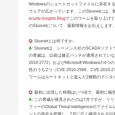
Windowsのショートカットファイルに存在す
ウェアが広がっています。このStuxnetに
ecurity Insights Blog
でこのワームを取り上げてか
のStuxnetについて、最新情報をお伝えします
Q:
Stuxnetとは何ですか。
A:
Stuxnetは、シーメンス社のSCADA
の脅威は、以前は修正パッチが適用されていなかったSie
2010-2772）およびMicrosoft Windo
性のうち2つ（CVE-2010-2568、CVE-
ワームはルートキットと盗んだ2種類のデジタ
Q:
最初に出現した時期はいつ頃で、最初に報
A:
この脅威が発見されたのは7月ですが、リリ
フィーのGlobal Threat Intelligenc
ントの存在を把握し、7月に広く確認される以前にも