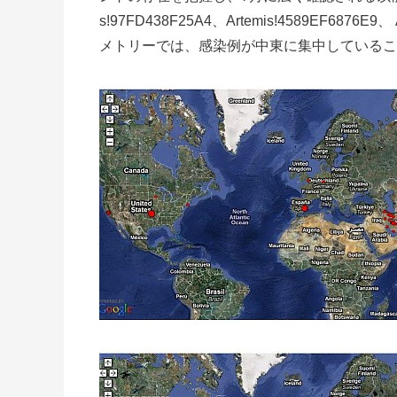
s!97FD438F25A4、Artemis!4589EF687
メトリーでは、感染例が中東に集中しているこ