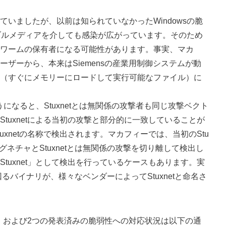
としていましたが、以前は知られていなかったWindowsの脆
ブルメディアを介しても感染が広がっています。そのため
ワームの保有者になる可能性があります。事実、マカ
ザーから、本来はSiemensの産業用制御システムが動
（すぐにメモリーにロードして実行可能なファイル）に
うになると、Stuxnetとは無関係の攻撃者も同じ攻撃ベクト
tuxnetによる当初の攻撃と部分的に一致していることが
xnetの名称で検出されます。マカフィーでは、当初のStu
グネチャとStuxnetとは無関係の攻撃を切り離して検出し
tuxnet」として検出を行っているケースもあります。実
るバイナリが、様々なベンダーによってStuxnetと命名さ
もの、および2つの発表済みの脆弱性への対応状況は以下の通