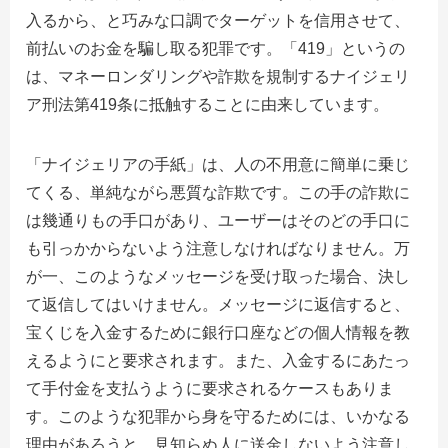
入るから、と巧みな口調でターゲットを信用させて、
前払いのお金を騙し取る犯罪です。「419」というの
は、マネーロンダリングや詐欺を規制するナイジェリ
ア刑法第419条に抵触することに由来しています。
「ナイジェリアの手紙」は、人の不用意に簡単に乗じ
てくる、単純ながら悪質な詐欺です。この手の詐欺に
は幾通りもの手口があり、ユーザーはそのどの手口に
も引っかからないよう注意しなければなりません。万
が一、このようなメッセージを受け取った場合、決し
て返信してはいけません。メッセージに返信すると、
宝くじを入金するために銀行口座などの個人情報を教
えるようにと要求されます。また、入金するにあたっ
て手付金を支払うように要求されるケースもありま
す。このような犯罪から身を守るためには、いかなる
理由があろうと、見知らぬ人に送金しないよう注意し