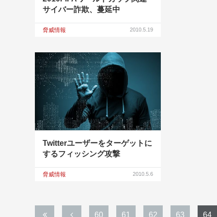
サイバー詐欺、蔓延中
脅威情報
2010.5.19
Twitterユーザーをターゲットに
するフィッシング攻撃
脅威情報
2010.5.6
60
61
62
63
64