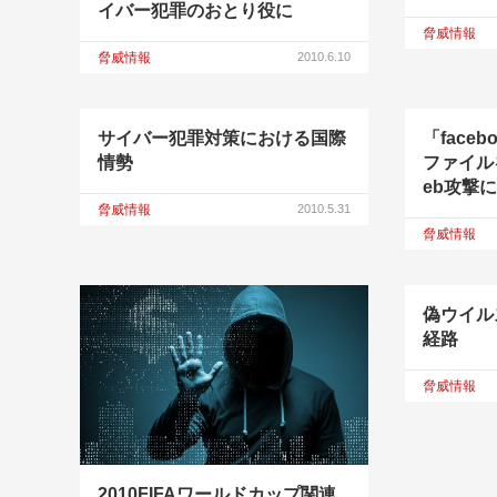
イバー犯罪のおとり役に
脅威情報
脅威情報
2010.6.10
サイバー犯罪対策における国際
「face
情勢
ファイル
eb攻撃
脅威情報
2010.5.31
脅威情報
偽ウイル
経路
脅威情報
2010FIFAワールドカップ関連