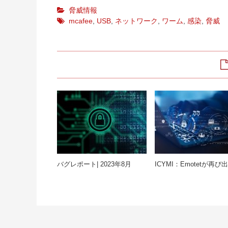
脅威情報
mcafee
,
USB
,
ネットワーク
,
ワーム
,
感染
,
脅威
バグレポート| 2023年8月
ICYMI：Emotetが再び