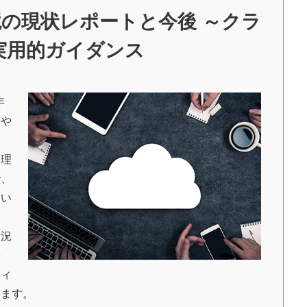
境の現状レポートと今後 ～クラ
実用的ガイダンス
年
況や
管理
で、
てい
状況
予
ティ
います。