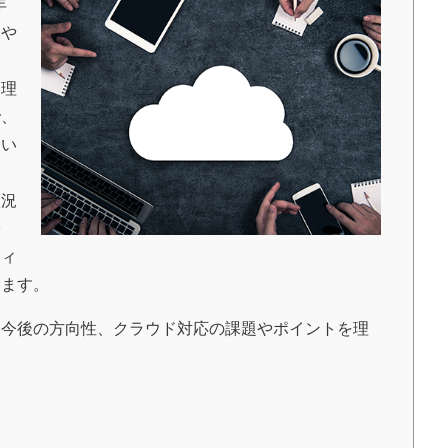
年
況や
管理
で、
てい
状況
予
ティ
います。
今後の方向性、クラウド対応の課題やポイントを理