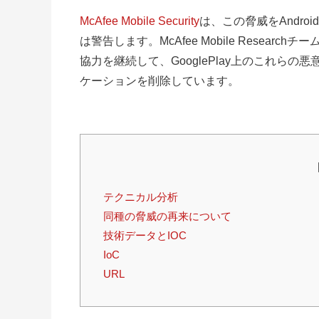
McAfee Mobile Security
は、この脅威をAndro
は警告します。McAfee Mobile Resear
協力を継続して、GooglePlay上のこれら
ケーションを削除しています。
テクニカル分析
同種の脅威の再来について
技術データとIOC
IoC
URL