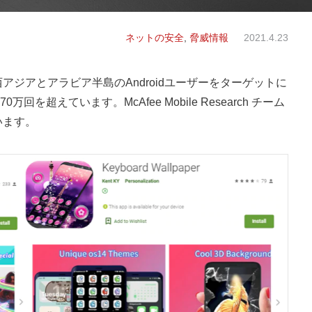
ネットの安全
,
脅威情報
2021.4.23
南西アジアとアラビア半島のAndroidユーザーをターゲットに
超えています。McAfee Mobile Research チーム
います。