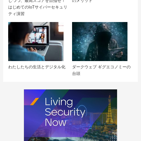
しつつ、最高スコアを目指せ！
のメリット
はじめてのIoTサイバーセキュリ
ティ演習
わたしたちの生活とデジタル化
ダークウェブ ギグエコノミーの
台頭