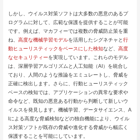
しかし、ウイルス対策ソフトは大多数の悪意のあるプ
ログラムに対して、広範な保護を提供することが可能
です。例えば、マカフィーでは複数の脅威防止策を重
ね、
高度な機械学習モデル
を活用したシグネチャと
行
動ヒューリスティックをベースにした検知
など、
高度
なセキュリティー
を実現しています。これらのモデル
は、深層学習アルゴリズムと人工知能（AI）を統合し
ており、人間のような推論をエミュレートし、脅威を
正確に検出します。さらに、行動ヒューリスティック
ベースの検知では、アプリケーションの異常な要求や
命令など、既知の悪意ある行動から判断して新しいウ
イルスを発見します。機械学習、データサイエンス、A
Iによる高度な脅威検知などの独自機能により、ウイル
ス対策ソフトが既存の脅威や進化する脅威から幅広く
保護することを可能にしています。