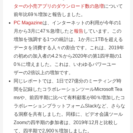
ターの小売アプリのダウンロード数の急増
について
前年比69％増加と報告しました。
PC Magazine
は
、インターネットの利用が今年の1
月から3月に47％急増したと
報告
しています。この
増加を強調する1つの統計は、1か月に1TBを超える
データを消費する人々の割合です。これは、2019年
の初めの加入者の4.2％から2020年の第1四半期の1
0％に増えました。これは、いわゆるパワーユー
ザーの2倍以上の増加です。
同じレポートでは、1日で27億分のミーティング時
間を記録したコラボレーションツールMicrosoft Tea
msや、前四半期に比べて有料顧客が80％増加したコ
ラボレーションプラットフォームSlackなど、さらな
る洞察を共有しました。同様に、ビデオ会議ツール
Zoomの四半期の参加者は、2019年12月と比較し
て、四半期で2,900％増加しました。